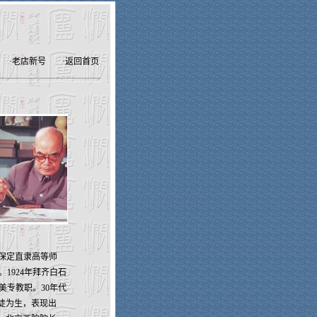
·
老店新号
·
返回首页
入保定直隶高等师
1924年拜齐白石
美专教职。30年代
徒为生，表现出