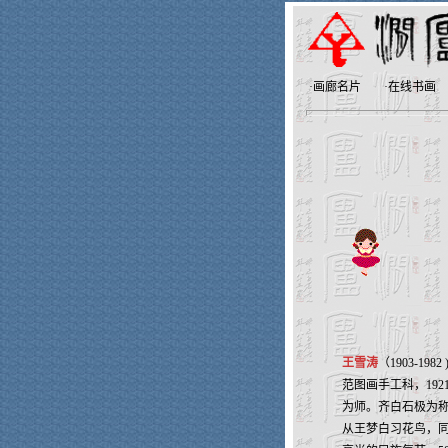
·
画廊名片
·
在线书画
王雪涛
（1903-
范图画手工科，19
为师。齐白石极为称
从王梦白习花鸟，同