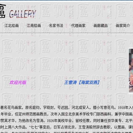
·
江北绘画
·
江南绘画
·
名家书法
·
代理画家
·
画廊藏品
·
画家简介
欢迎光临
王雪涛【海棠双燕】
1982 )著名花鸟画家。原名庭钧，字晓封，号迟园，河北成安人。擅小写意花鸟。1918年
21年毕业，任定州师范图画教员，次年入国立北京美术学校专门部西画科，兼学中国画。
赞其才华，为他改名为雪涛。1926年美校毕业，留校任教，同时兼任京华美专、北平
时上溯八大作品。“七七”事变后，日军占领北京，王雪涛毅然辞去教职，以鬻画、课