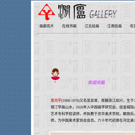
·
画廊名片
·
在线书画
·
江北绘画
·
江南绘画
·
名
欢迎光临
吴光宇
(1908-1970)又名吴显曾，原籍浙江绍兴，
镜汀学画山水，1926年入中国画学研究会，经金城
艺术专科学校讲师，并执教于京华美术学校。解放后，1
师，为中国美术家协会会员。六十年代初曾在河北美