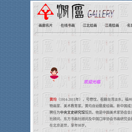
·
画廊名片
·
在线书画
·
江北绘画
·
江南绘画
·
名
欢迎光临
黄均
（1914-2011年），号懋忱，祖籍台湾淡水，
物画家、美术教育家。黄均自幼酷爱绘画。新中国成立
聘任为
中央文史研究馆
馆员。他是中国美术家协会会
社顾问、东方书画社顾问及中国口岸协会书画研究会顾问
在北京逝世，享年98岁。