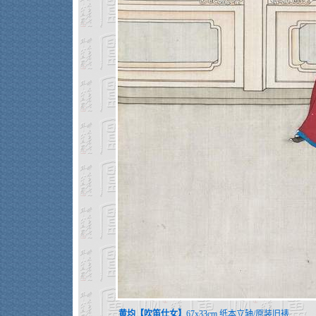
黄均【吹笛仕女】
67x33cm 纸本立轴/原装旧裱